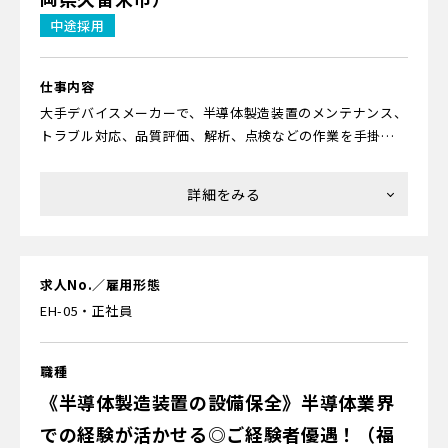
▼配属先での研修
中途採用
配属先の企業内にて、現場で実機を用いながらOJTで実際の
＜研修内容について＞
作業の流れを覚えていただきます。評価項目が明確で、「何
を覚えたら習熟率何％」なども確認可能です。客先を含めて
▼座学研修
仕事内容
先輩スタッフがフォローするため、ムリなくスタートでき
まずは「半導体って何？」「どんなモノに使われている
大手デバイスメーカーで、半導体製造装置のメンテナンス、
ます。
の？」などの基礎からお教えします。ほかにも「薬品を使う
トラブル対応、品質評価、解析、点検などの作業を手掛け
ときの危険性」「高所作業での注意点」などの安全性、
ていただきます。
「作業を行なうクリーンルームで気をつけること」などの
衛生面、「起こりやすいミスは？」といった作業面での注
★半導体ってどんなモノ？
意などについて学びます。あわせて、製造の流れなどが紹介
最新のスマホやAIが搭載されたパソコン、自動運転センサー
されている動画も視聴できるため、スムーズに理解できる
がついた自動車、地球の周りを飛び回る人工衛星、薄型液
でしょう。
晶テレビ、大ヒットした人気ゲーム機など、さまざまなモノ
求人No.／雇用形態
に使われている材料です。
EH-05・正社員
▼工場研修
半導体が付帯している装置のポンプや、各種パーツの修理
★未経験からでも大丈夫？
をするための動作確認の装置など、実物を見て学んだり、実
充実した研修制度があるのでご安心ください。当社で活躍
職種
際に触りながら知識を身につけていきます。クリーンルーム
中のエンジニアのほとんどが未経験からのスタートです。サ
《半導体製造装置の設備保全》半導体業界
が併設されているので、クリーンスーツの着方なども学べま
ービス業や事務職、保険の営業など異なる分野から転職し
す。
での経験が活かせる◎ご経験者優遇！（福
てきた人がたくさん活躍中。理系でなくても、モノづくり