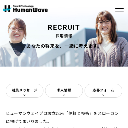
RECRUIT
採用情報
ABOUT
CONTACT
SERVICE
ヒューマンウェイブについ
お問い合わせ
事業内容
MORE
MORE
て
あなたの将来を、一緒に考えます。
お問い合わせ
商品のお問い合わ
半導体
ビルメンテナンス
せ
企業理念・ビジョ
社長メッセージ
ン
アウトソーシン
メディカル
グ・人材（人財）
会社概要
拠点一覧
紹介
社員メッセージ
求人情報
応募フォーム
システム・ソフト
ウェア開発
ヒューマンウェイブは設立以来「信頼と技術」をスローガン
に掲げてまいりました。