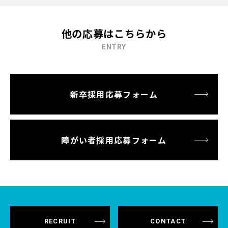
■半導体の製造
1.製造装置に材料をセットして
2.スイッチをオンにして装置を動かす
他の応募はこちらから
3.半導体ウェハーの加工が完了
ENTRY
このようなステップで製造していきます。
お仕事に慣れてきたら、調子が悪い
新卒採用応募フォーム
製造装置の修理などもできるようになります。
製造装置の扱い方を覚えたら
半導体製造の上流工程に携わることも可能。
障がい者採用応募フォーム
未経験から技術を学び、キャリアップしていける環境です。
業務は空気中のゴミの数・温度・湿度・圧力が
完璧に管理されたクリーンルーム内で行いますので
1年を通して快適な環境で活躍できます。
RECRUIT
CONTACT