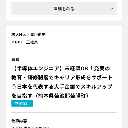
＝＝＝＝＝
業務内容
＝＝＝＝＝
図面を見ながら、フレームの組み立てや各電子機器、機械
パーツを取り付け・設置します。
求人No.／雇用形態
精密機器の組み立てになりますので、完成させるまで約1ヶ
MT-07・正社員
月以上かかる事もありますが、
完成時の達成感をとても感じられます！
職種
＝＝＝＝＝
【半導体エンジニア】未経験OK！充実の
ポイント
教育・研修制度でキャリア形成をサポート
＝＝＝＝＝
※長期：未経験可 15名程度
◎日本を代表する大手企業でスキルアップ
を目指す（熊本県菊池郡菊陽町）
※教育：半導体基礎（SEAJ教育）、安全教育、トルクレン
中途採用
チやクリーンウェアの研修等
※将来的にエンジニアを目指したいのであれば、プロセス
仕事内容
エンジニア業務へのスキルアップも可能！