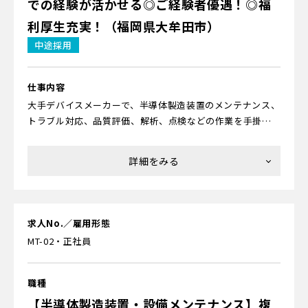
での経験が活かせる◎ご経験者優遇！◎福
てきた人がたくさん活躍中。理系でなくても、モノづくり
初心者でも大丈夫です！
利厚生充実！（福岡県大牟田市）
▼配属先での研修
中途採用
配属先の企業内にて、現場で実機を用いながらOJTで実際の
＜研修内容について＞
作業の流れを覚えていただきます。評価項目が明確で、「何
を覚えたら習熟率何％」なども確認可能です。客先を含めて
▼座学研修
仕事内容
先輩スタッフがフォローするため、ムリなくスタートでき
まずは「半導体って何？」「どんなモノに使われている
大手デバイスメーカーで、半導体製造装置のメンテナンス、
ます。
の？」などの基礎からお教えします。ほかにも「薬品を使う
トラブル対応、品質評価、解析、点検などの作業を手掛け
ときの危険性」「高所作業での注意点」などの安全性、
ていただきます。
「作業を行なうクリーンルームで気をつけること」などの
衛生面、「起こりやすいミスは？」といった作業面での注
★半導体ってどんなモノ？
意などについて学びます。あわせて、製造の流れなどが紹介
最新のスマホやAIが搭載されたパソコン、自動運転センサー
されている動画も視聴できるため、スムーズに理解できる
がついた自動車、地球の周りを飛び回る人工衛星、薄型液
でしょう。
晶テレビ、大ヒットした人気ゲーム機など、さまざまなモノ
求人No.／雇用形態
に使われている材料です。
MT-02・正社員
▼工場研修
半導体が付帯している装置のポンプや、各種パーツの修理
★未経験からでも大丈夫？
をするための動作確認の装置など、実物を見て学んだり、実
充実した研修制度があるのでご安心ください。当社で活躍
職種
際に触りながら知識を身につけていきます。クリーンルーム
中のエンジニアのほとんどが未経験からのスタートです。サ
【半導体製造装置・設備メンテナンス】複
が併設されているので、クリーンスーツの着方なども学べま