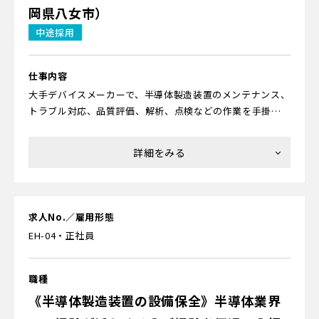
初心者でも大丈夫です！
岡県八女市）
▼配属先での研修
中途採用
配属先の企業内にて、現場で実機を用いながらOJTで実際の
＜研修内容について＞
作業の流れを覚えていただきます。評価項目が明確で、「何
を覚えたら習熟率何％」なども確認可能です。客先を含めて
▼座学研修
仕事内容
先輩スタッフがフォローするため、ムリなくスタートでき
まずは「半導体って何？」「どんなモノに使われている
大手デバイスメーカーで、半導体製造装置のメンテナンス、
ます。
の？」などの基礎からお教えします。ほかにも「薬品を使う
トラブル対応、品質評価、解析、点検などの作業を手掛け
ときの危険性」「高所作業での注意点」などの安全性、
ていただきます。
「作業を行なうクリーンルームで気をつけること」などの
衛生面、「起こりやすいミスは？」といった作業面での注
★半導体ってどんなモノ？
意などについて学びます。あわせて、製造の流れなどが紹介
最新のスマホやAIが搭載されたパソコン、自動運転センサー
されている動画も視聴できるため、スムーズに理解できる
がついた自動車、地球の周りを飛び回る人工衛星、薄型液
でしょう。
晶テレビ、大ヒットした人気ゲーム機など、さまざまなモノ
求人No.／雇用形態
に使われている材料です。
EH-04・正社員
▼工場研修
半導体が付帯している装置のポンプや、各種パーツの修理
★未経験からでも大丈夫？
をするための動作確認の装置など、実物を見て学んだり、実
充実した研修制度があるのでご安心ください。当社で活躍
職種
際に触りながら知識を身につけていきます。クリーンルーム
中のエンジニアのほとんどが未経験からのスタートです。サ
《半導体製造装置の設備保全》半導体業界
が併設されているので、クリーンスーツの着方なども学べま
ービス業や事務職、保険の営業など異なる分野から転職し
す。