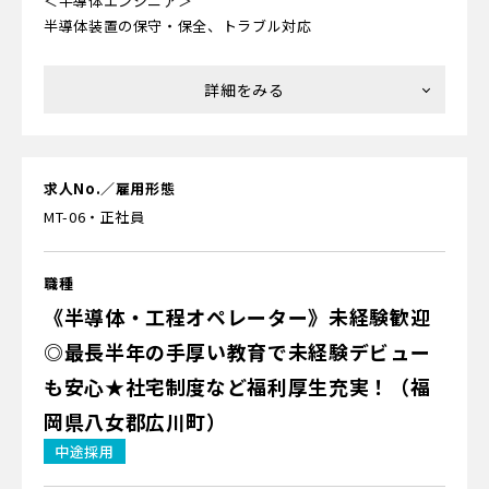
＜半導体エンジニア＞
半導体装置の保守・保全、トラブル対応
＼転居サポートあり！／
★転居を伴う場合は、規定により引越し代・敷金・礼金な
ど初期費用を支給します！
★U・Iターン歓迎！
★家賃補助あり！（家賃半額支給/社内規定による）
求人No.／雇用形態
MT-06・正社員
職種
《半導体・工程オペレーター》未経験歓迎
◎最長半年の手厚い教育で未経験デビュー
も安心★社宅制度など福利厚生充実！（福
岡県八女郡広川町）
中途採用