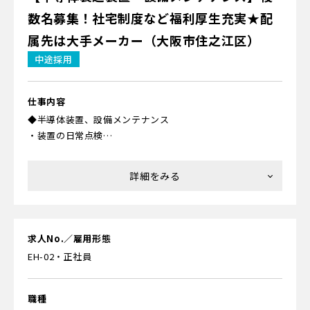
ービス業や事務職、保険の営業など異なる分野から転職し
す。
数名募集！社宅制度など福利厚生充実★配
てきた人がたくさん活躍中。理系でなくても、モノづくり
初心者でも大丈夫です！
属先は大手メーカー（大阪市住之江区）
▼配属先での研修
中途採用
配属先の企業内にて、現場で実機を用いながらOJTで実際の
＜研修内容について＞
作業の流れを覚えていただきます。評価項目が明確で、「何
を覚えたら習熟率何％」なども確認可能です。客先を含めて
▼座学研修
仕事内容
先輩スタッフがフォローするため、ムリなくスタートでき
まずは「半導体って何？」「どんなモノに使われている
◆半導体装置、設備メンテナンス
ます。
の？」などの基礎からお教えします。ほかにも「薬品を使う
・装置の日常点検
ときの危険性」「高所作業での注意点」などの安全性、
・定期的なメンテナンス
「作業を行なうクリーンルームで気をつけること」などの
・急なトラブル対応
衛生面、「起こりやすいミスは？」といった作業面での注
・装置改造 など
意などについて学びます。あわせて、製造の流れなどが紹介
されている動画も視聴できるため、スムーズに理解できる
◎職場環境Good！
でしょう。
温度管理、空調管理されたクリーンルーム内作業です。
求人No.／雇用形態
24時間、365日、同じ環境内での作業ができるので、汗をか
EH-02・正社員
▼工場研修
く事もなく、快適に就業できますよ！
半導体が付帯している装置のポンプや、各種パーツの修理
をするための動作確認の装置など、実物を見て学んだり、実
◎フィルターデバイスの製造・開発を行っている会社での
職種
際に触りながら知識を身につけていきます。クリーンルーム