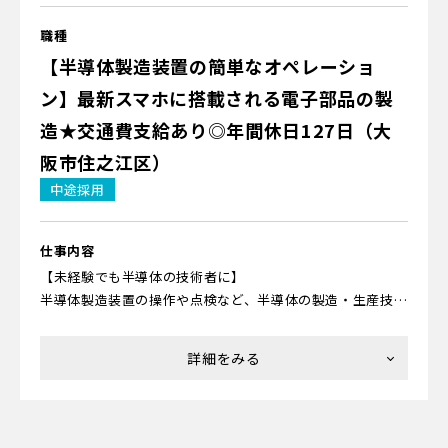
◎大手デバイスメーカーでの業務です
職種
【半導体製造装置の簡単なオペレーショ
ン】最新スマホに搭載される電子部品の製
造★交通費支給あり◎年間休日127日（大
阪市住之江区）
中途採用
仕事内容
【未経験でも半導体の技術者に】
半導体製造装置の操作や点検など、半導体の製造・生産技術
に関するお仕事。
【具体的には】
半導体エンジニアとして、
半導体の製造や生産技術に関する業務をお願いします。