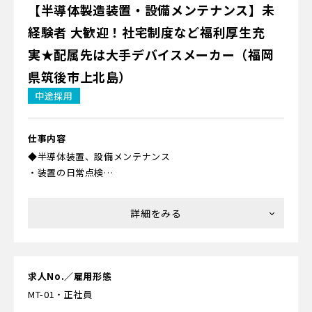
業務です
【半導体製造装置・設備メンテナンス】未
が併設されているので、クリーンスーツの着方なども学べま
す。
経験者 大歓迎！社宅制度など福利厚生充
実★配属先は大手デバイスメーカー（福岡
▼配属先での研修
県筑後市上北島）
配属先の企業内にて、現場で実機を用いながらOJTで実際の
作業の流れを覚えていただきます。評価項目が明確で、「何
中途採用
を覚えたら習熟率何％」なども確認可能です。客先を含めて
先輩スタッフがフォローするため、ムリなくスタートでき
仕事内容
ます。
◆半導体装置、設備メンテナンス
・装置の日常点検
・定期的なメンテナンス
・急なトラブル対応
・装置改造 など
◎職場環境Good！
温度管理、空調管理されたクリーンルーム内作業です。
求人No.／雇用形態
24時間、365日、同じ環境内での作業ができるので、汗をか
MT-01・正社員
く事もなく、快適に就業できますよ！