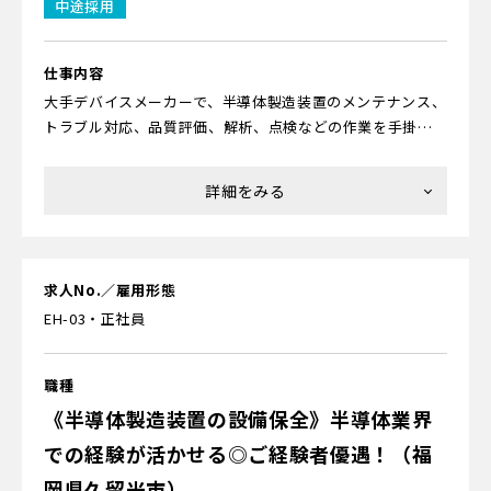
中途採用
＜研修内容について＞
▼座学研修
仕事内容
まずは「半導体って何？」「どんなモノに使われている
大手デバイスメーカーで、半導体製造装置のメンテナンス、
の？」などの基礎からお教えします。ほかにも「薬品を使う
トラブル対応、品質評価、解析、点検などの作業を手掛け
ときの危険性」「高所作業での注意点」などの安全性、
ていただきます。
「作業を行なうクリーンルームで気をつけること」などの
衛生面、「起こりやすいミスは？」といった作業面での注
★半導体ってどんなモノ？
意などについて学びます。あわせて、製造の流れなどが紹介
最新のスマホやAIが搭載されたパソコン、自動運転センサー
されている動画も視聴できるため、スムーズに理解できる
がついた自動車、地球の周りを飛び回る人工衛星、薄型液
でしょう。
晶テレビ、大ヒットした人気ゲーム機など、さまざまなモノ
求人No.／雇用形態
に使われている材料です。
EH-03・正社員
▼工場研修
半導体が付帯している装置のポンプや、各種パーツの修理
★未経験からでも大丈夫？
をするための動作確認の装置など、実物を見て学んだり、実
充実した研修制度があるのでご安心ください。当社で活躍
職種
際に触りながら知識を身につけていきます。クリーンルーム
中のエンジニアのほとんどが未経験からのスタートです。サ
《半導体製造装置の設備保全》半導体業界
が併設されているので、クリーンスーツの着方なども学べま
ービス業や事務職、保険の営業など異なる分野から転職し
す。
での経験が活かせる◎ご経験者優遇！（福
てきた人がたくさん活躍中。理系でなくても、モノづくり
初心者でも大丈夫です！
岡県久留米市）