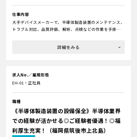
仕事内容
大手デバイスメーカーで、半導体製造装置のメンテナンス、
トラブル対応、品質評価、解析、点検などの作業を手掛け
ていただきます。
★半導体ってどんなモノ？
最新のスマホやAIが搭載されたパソコン、自動運転センサー
がついた自動車、地球の周りを飛び回る人工衛星、薄型液
晶テレビ、大ヒットした人気ゲーム機など、さまざまなモノ
求人No.／雇用形態
に使われている材料です。
EH-01・正社員
★未経験からでも大丈夫？
充実した研修制度があるのでご安心ください。当社で活躍
職種
中のエンジニアのほとんどが未経験からのスタートです。サ
《半導体製造装置の設備保全》半導体業界
ービス業や事務職、保険の営業など異なる分野から転職し
での経験が活かせる◎ご経験者優遇！◎福
てきた人がたくさん活躍中。理系でなくても、モノづくり
初心者でも大丈夫です！
利厚生充実！（福岡県筑後市上北島）