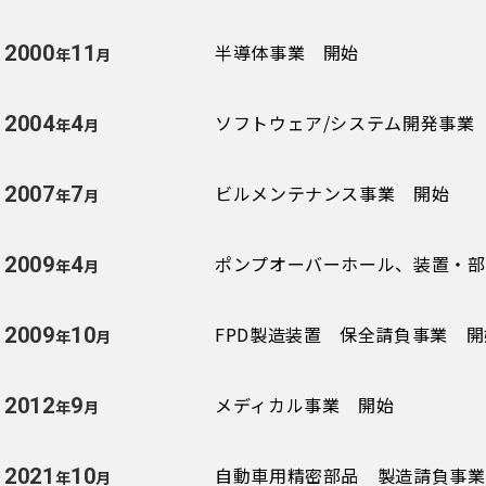
半導体事業 開始
2000
11
年
月
ソフトウェア/システム開発事業
2004
4
年
月
ビルメンテナンス事業 開始
2007
7
年
月
ポンプオーバーホール、装置・部
2009
4
年
月
FPD製造装置 保全請負事業 開
2009
10
年
月
メディカル事業 開始
2012
9
年
月
自動車用精密部品 製造請負事業
2021
10
年
月