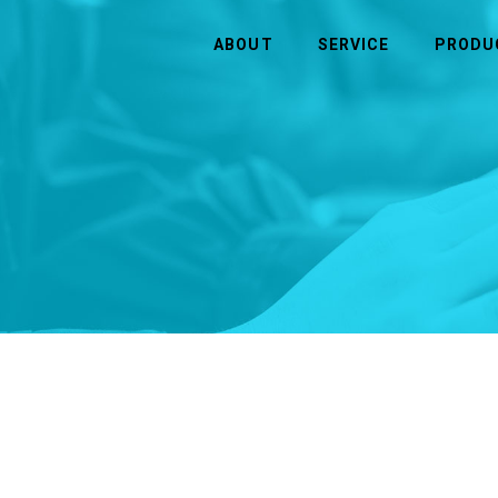
ABOUT
SERVICE
PRODU
CONTACT
ABOUT
SERVICE
お問い合わせ
ヒューマンウェイブについて
事業内容
お問い合わせ
企業理念・ビジョン
半導体
会社概要
アウトソーシング・人材（人財）紹介
システム・ソフトウェア開発