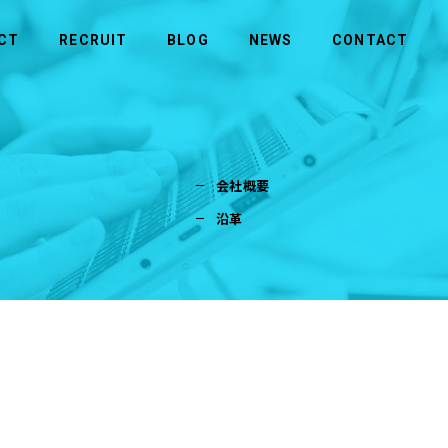
CT
RECRUIT
BLOG
NEWS
CONTACT
MORE
MORE
会社概要
商品のお問い合わせ
社長メッセージ
ビルメンテナンス
沿革
拠点一覧
メディカル