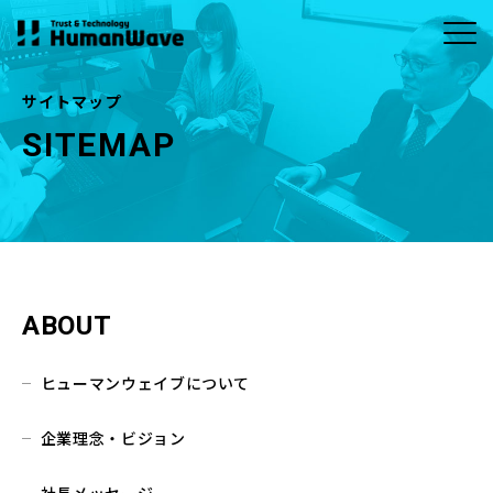
サイトマップ
SITEMAP
ABOUT
CONTACT
SERVICE
ヒューマンウェイブについ
お問い合わせ
事業内容
MORE
MORE
て
お問い合わせ
商品のお問い合わ
半導体
ビルメンテナンス
せ
企業理念・ビジョ
社長メッセージ
ン
アウトソーシン
メディカル
グ・人材（人財）
ABOUT
会社概要
拠点一覧
紹介
ヒューマンウェイブについて
システム・ソフト
ウェア開発
企業理念・ビジョン