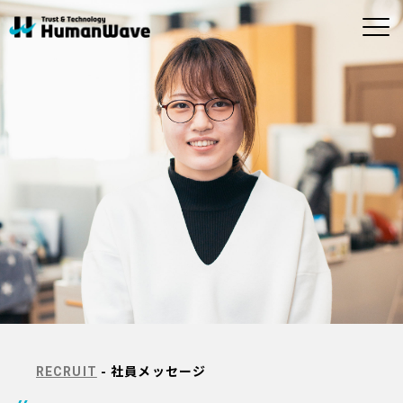
ABOUT
CONTACT
SERVICE
ヒューマンウェイブについ
お問い合わせ
事業内容
MORE
MORE
て
お問い合わせ
商品のお問い合わ
半導体
ビルメンテナンス
せ
企業理念・ビジョ
社長メッセージ
ン
アウトソーシン
メディカル
グ・人材（人財）
会社概要
拠点一覧
紹介
システム・ソフト
ウェア開発
- 社員メッセージ
RECRUIT