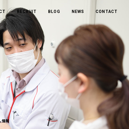
CT
RECRUIT
BLOG
NEWS
CONTACT
MORE
MORE
商品のお問い合わせ
社長メッセージ
ビルメンテナンス
拠点一覧
メディカル
人情報