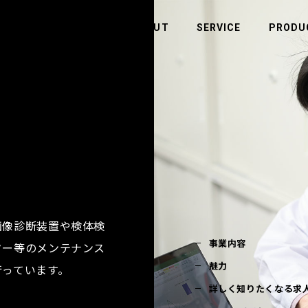
ABOUT
SERVICE
PRODU
CONTACT
ABOUT
SERVICE
お問い合わせ
ヒューマンウェイブについて
事業内容
お問い合わせ
企業理念・ビジョン
半導体
会社概要
アウトソーシング・人材（人財）紹介
システム・ソフトウェア開発
画像診断装置や検体検
事業内容
ター等のメンテナンス
魅力
行っています。
詳しく知りたくなる求