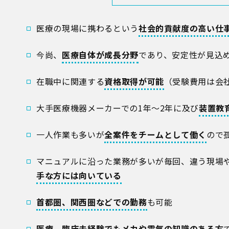
医療の現場に携わるという
社会的貢献度の高い仕
今尚、
医療自体が成長分野
であり、安定性が見込
在職中に関連する
資格取得が可能
（受験費用は会
大手医療機器メーカーでの1年～2年に及び
装置教
一人作業も多いが
全案件をチームとして働く
ので
マニュアルに沿った業務が多いが毎回、違う現場
手な方には向いている
首都圏、関西圏などでの勤務
も可能
医療、臨床未経験でもメカや電気の知識のある方