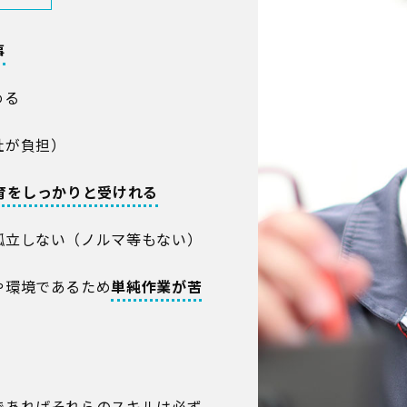
事
める
社が負担）
育をしっかりと受けれる
孤立しない（ノルマ等もない）
や環境であるため
単純作業が苦
であればそれらのスキルは必ず