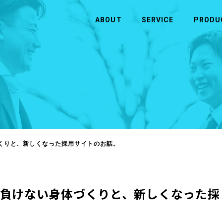
ABOUT
SERVICE
PRODU
CONTACT
ABOUT
SERVICE
お問い合わせ
ヒューマンウェイブについて
事業内容
お問い合わせ
企業理念・ビジョン
半導体
会社概要
アウトソーシング・人材（人財）紹介
くりと、新しくなった採用サイトのお話。
システム・ソフトウェア開発
負けない身体づくりと、新しくなった採