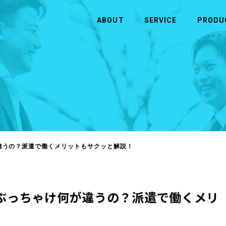
ABOUT
SERVICE
PRODU
CONTACT
ABOUT
SERVICE
お問い合わせ
ヒューマンウェイブについて
事業内容
お問い合わせ
企業理念・ビジョン
半導体
会社概要
アウトソーシング・人材（人財）紹介
が違うの？派遣で働くメリットもサクッと解説！
システム・ソフトウェア開発
、ぶっちゃけ何が違うの？派遣で働くメリ