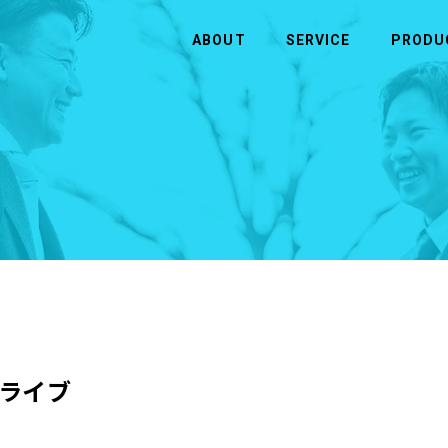
ABOUT
SERVICE
PRODU
CONTACT
ABOUT
SERVICE
お問い合わせ
ヒューマンウェイブについて
事業内容
お問い合わせ
企業理念・ビジョン
半導体
会社概要
アウトソーシング・人材（人財）紹介
システム・ソフトウェア開発
ライブ