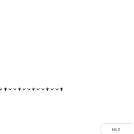
＊＊＊＊＊＊＊＊＊＊＊＊＊＊
NEXT