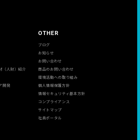
※教育：半導体基礎（SEAJ教育）、安全教育、トルクレンチやク
※将来的にエンジニアを目指したいのであれば、プロセスエンジニ
OTHER
＼転居サポートあり！／
ブログ
★転居を伴う場合は、規定により引越し代・敷金・礼金など初期費
お知らせ
★U・Iターン歓迎！
お問い合わせ
★家賃補助あり！（家賃半額支給/社内規定による）
材（人財）紹介
商品のお問い合わせ
環境活動への取り組み
ア開発
個人情報保護方針
情報セキュリティ基本方針
コンプライアンス
サイトマップ
社員ポータル