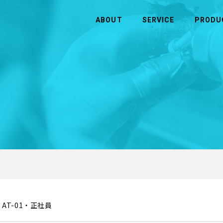
ABOUT
SERVICE
PRODU
CONTACT
ABOUT
SERVICE
お問い合わせ
ヒューマンウェイブについて
事業内容
お問い合わせ
企業理念・ビジョン
半導体
会社概要
アウトソーシング・人材（人財）紹介
システム・ソフトウェア開発
AT-01・正社員