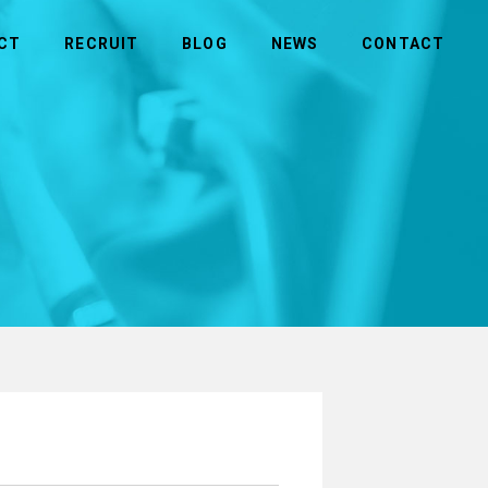
CT
RECRUIT
BLOG
NEWS
CONTACT
MORE
MORE
商品のお問い合わせ
社長メッセージ
ビルメンテナンス
拠点一覧
メディカル