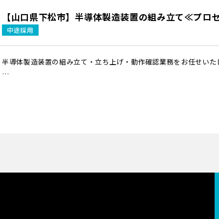
【山口県下松市】半導体製造装置の組み立て≪プロ
中途採用
半導体製造装置の組み立て・立ち上げ・動作確認業務をお任せいた
＝＝＝＝＝
業務内容
＝＝＝＝＝
図面を見ながら、フレームの組み立てや各電子機器、機械パーツを
精密機器の組み立てになりますので、完成させるまで約1ヶ月以上
完成時の達成感をとても感じられます！
＝＝＝＝＝
ポイント
＝＝＝＝＝
※長期：未経験可 15名程度