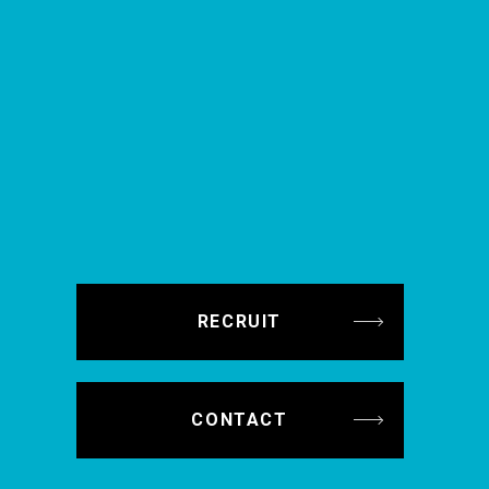
リーンウェアの研修等
ア業務へのスキルアップも可能！
用を支給します！
RECRUIT
CONTACT