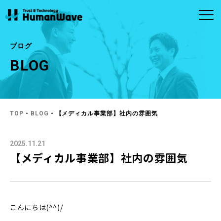
ブログ
BLOG
ABOUT
CONTACT
SERVICE
ヒューマンウェイブについ
お問い合わせ
事業内容
MORE
MORE
て
お問い合わせ
商品のお問い合わ
半導体
ビルメンテナンス
せ
企業理念・ビジョ
社長メッセージ
TOP
-
BLOG
- 【メディカル事業部】社内の雰囲気
ン
アウトソーシン
メディカル
グ・人材（人財）
2025.11.21
会社概要
拠点一覧
紹介
【メディカル事業部】社内の雰囲気
システム・ソフト
ウェア開発
こんにちは(^^)/