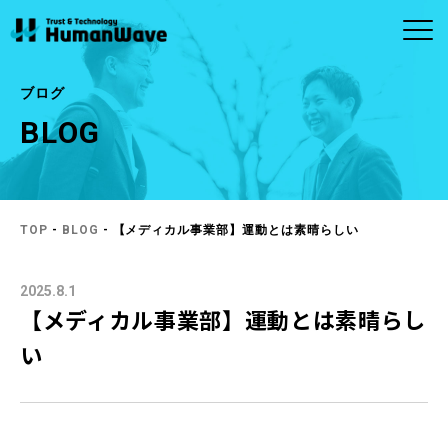
ブログ
BLOG
ABOUT
CONTACT
SERVICE
ヒューマンウェイブについ
お問い合わせ
事業内容
MORE
MORE
て
お問い合わせ
商品のお問い合わ
半導体
ビルメンテナンス
せ
企業理念・ビジョ
社長メッセージ
TOP
-
BLOG
- 【メディカル事業部】運動とは素晴らしい
ン
アウトソーシン
メディカル
グ・人材（人財）
2025.8.1
会社概要
拠点一覧
紹介
【メディカル事業部】運動とは素晴らし
い
システム・ソフト
ウェア開発