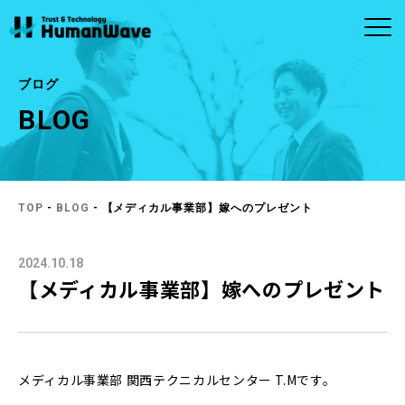
ブログ
BLOG
ABOUT
CONTACT
SERVICE
ヒューマンウェイブについ
お問い合わせ
事業内容
MORE
MORE
て
お問い合わせ
商品のお問い合わ
半導体
ビルメンテナンス
せ
企業理念・ビジョ
社長メッセージ
TOP
-
BLOG
- 【メディカル事業部】嫁へのプレゼント
ン
アウトソーシン
メディカル
グ・人材（人財）
2024.10.18
会社概要
拠点一覧
紹介
【メディカル事業部】嫁へのプレゼント
システム・ソフト
ウェア開発
メディカル事業部 関西テクニカルセンター T.Mです。