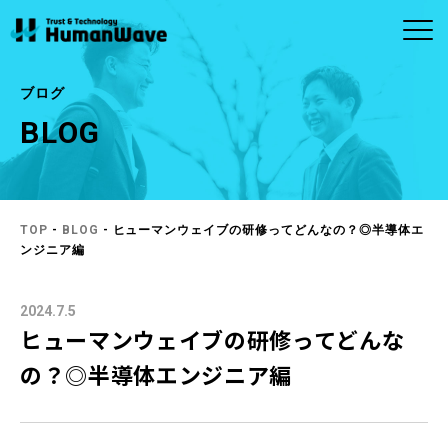
ブログ
BLOG
ABOUT
CONTACT
SERVICE
ヒューマンウェイブについ
お問い合わせ
事業内容
MORE
MORE
て
お問い合わせ
商品のお問い合わ
半導体
ビルメンテナンス
せ
企業理念・ビジョ
社長メッセージ
TOP
-
BLOG
- ヒューマンウェイブの研修ってどんなの？◎半導体エ
ン
ンジニア編
アウトソーシン
メディカル
グ・人材（人財）
会社概要
拠点一覧
紹介
2024.7.5
ヒューマンウェイブの研修ってどんな
システム・ソフト
の？◎半導体エンジニア編
ウェア開発