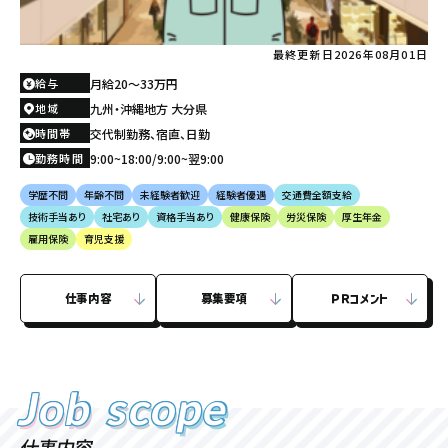
最終更新日
2026年08月01日
給与
月給20〜33万円
地域
九州・沖縄地方 大分県
時間帯
交代制勤務、宿直、日勤
勤務時間
9:00~18:00/9:00~翌9:00
学歴不問
年齢不問
未経験者歓迎
経験者優遇
交通費全額支給
技術手当あり
社宅あり
資格手当あり
健康保険
労災保険
厚生年金
雇用保険
育児支援
仕事内容
募集要項
ＰＲコメント
Job
scope
Job
scope