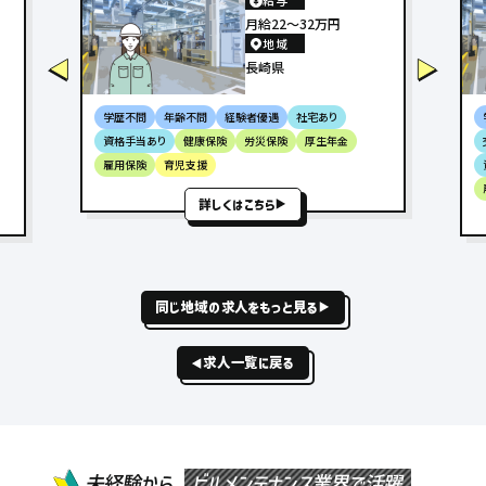
月給22〜32万円
地域
長崎県
学歴不問
年齢不問
経験者優遇
社宅あり
資格手当あり
健康保険
労災保険
厚生年金
雇用保険
育児支援
詳しくはこちら
同じ地域の求人をもっと見る
求人一覧に戻る
未経験から
ビルメンテナンス業界で活躍