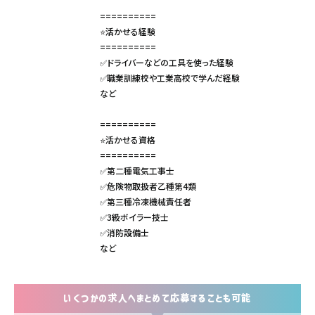
==========
⭐活かせる経験
==========
✅ドライバーなどの工具を使った経験
✅職業訓練校や工業高校で学んだ経験
など
==========
⭐活かせる資格
==========
✅第二種電気工事士
✅危険物取扱者乙種第4類
✅第三種冷凍機械責任者
✅3級ボイラー技士
✅消防設備士
など
いくつかの求人へまとめて応募することも可能