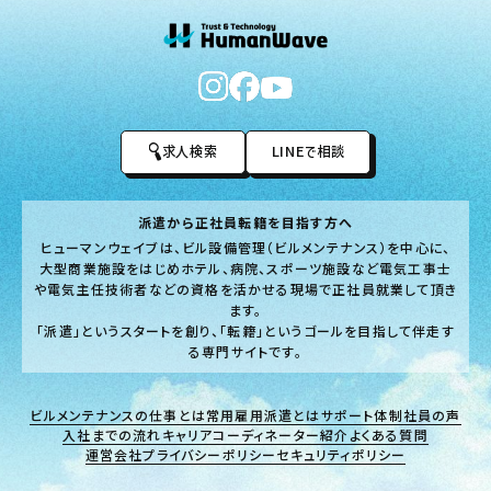
求人検索
LINEで相談
派遣から正社員転籍を目指す方へ
ヒューマンウェイブは、ビル設備管理（ビルメンテナンス）を中心に、
大型商業施設をはじめホテル、病院、スポーツ施設など電気工事士
や電気主任技術者などの資格を活かせる現場で正社員就業して頂き
ます。
「派遣」というスタートを創り、「転籍」というゴールを目指して伴走す
る専門サイトです。
ビルメンテナンスの仕事とは
常用雇用派遣とは
サポート体制
社員の声
入社までの流れ
キャリアコーディネーター紹介
よくある質問
運営会社
プライバシーポリシー
セキュリティポリシー