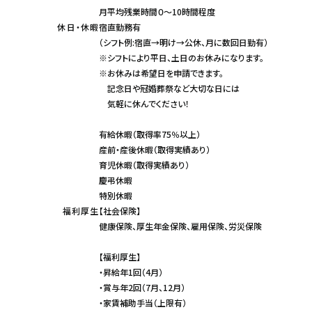
月平均残業時間０～10時間程度
休日・休暇
宿直勤務有
（シフト例:宿直→明け→公休、月に数回日勤有）
※シフトにより平日、土日のお休みになります。
※お休みは希望日を申請できます。
記念日や冠婚葬祭など大切な日には
気軽に休んでください！
有給休暇（取得率75％以上）
産前・産後休暇（取得実績あり）
育児休暇（取得実績あり）
慶弔休暇
特別休暇
福利厚生
【社会保険】
健康保険、厚生年金保険、雇用保険、労災保険
【福利厚生】
・昇給年1回（4月）
・賞与年2回（7月、12月）
・家賃補助手当（上限有）