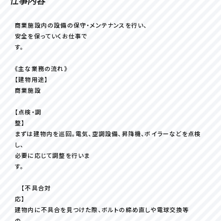
仕事内容
商業施設内の設備の保守・メンテナンスを行い、
安全を保っていくお仕事で
す。
《主な業務の流れ》
【建物用途】
商業施設
【点検・調
整】
まずは建物内を巡回。電気、空調設備、昇降機、ボイラーなどを点検
し、
必要に応じて調整を行いま
す。
【不具合対
応】
建物内に不具合を見つけた際、ボルトの締め直しや電球交換等
の