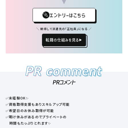
エントリーはこちら
＼ 納得して派遣先の「正社員」になる ／
転籍の仕組みを見る
PR
comment
PR
comment
PRコメント
✅未経験OK✨
✅資格取得支援もありスキルアップ可能
✅希望日のお休み取得が可能
✅明け休みがあるのでプライベートの
時間もたっぷりとれます✨