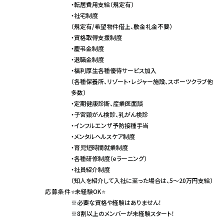
・転居費用支給（規定有）
・社宅制度
（規定有/希望物件借上、敷金礼金不要）
・資格取得支援制度
・慶弔金制度
・退職金制度
・福利厚生各種優待サービス加入
（各種保養所、リゾート・レジャー施設、スポーツクラブ他
多数）
・定期健康診断、産業医面談
・子宮頸がん検診、乳がん検診
・インフルエンザ予防接種手当
・メンタルヘルスケア制度
・育児短時間就業制度
・各種研修制度（eラーニング）
・社員紹介制度
（知人を紹介して入社に至った場合は、5～20万円支給）
応募条件
⭐未経験OK⭐
※必要な資格や経験はありません！
※8割以上のメンバーが未経験スタート！