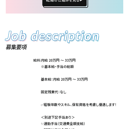
Job
description
Job
description
募集要項
給料
月給 20万円 〜 33万円
※基本給・手当の総額
基本給：月給 20万円 〜 33万円
固定残業代：なし
✅経験年数やスキル、保有資格を考慮し優遇します！
＜別途下記手当あり＞
✨通勤手当（交通費全額支給）