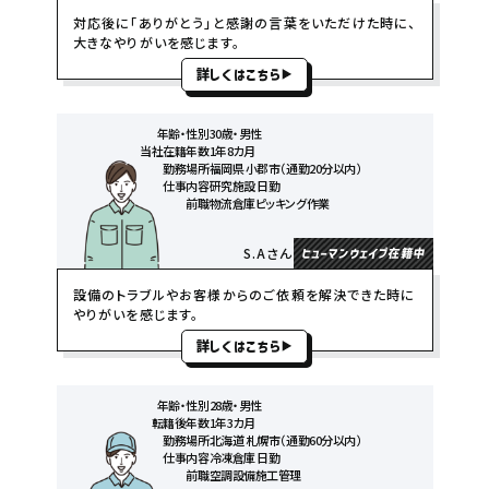
対応後に「ありがとう」と感謝の言葉をいただけた時に、
大きなやりがいを感じます。
詳しくはこちら
年齢・性別
30歳・男性
当社在籍年数
1年8カ月
勤務場所
福岡県 小郡市（通勤20分以内）
仕事内容
研究施設 日勤
前職
物流倉庫ピッキング作業
S.Aさん
ヒューマンウェイブ在籍中
設備のトラブルやお客様からのご依頼を解決できた時に
やりがいを感じます。
詳しくはこちら
年齢・性別
28歳・男性
転籍後年数
1年3カ月
勤務場所
北海道 札幌市（通勤60分以内）
仕事内容
冷凍倉庫 日勤
前職
空調設備施工管理