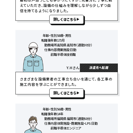
えていただき、設備の仕組みを理解しながら少しずつ自
信を持てるようになりました。
詳しくはこちら
年齢・性別
58歳・男性
転籍後年数
1カ月
勤務場所
高知県 高知市（通勤30分）
仕事内容
商業施設 日勤
前職
半導体技術職
Y.Hさん
派遣先へ転籍
さまざまな設備業者の工事立ち合いを通じて、各工事の
施工内容を学ぶことができました。
詳しくはこちら
年齢・性別
56歳・男性
転籍後年数
14年
勤務場所
福岡県 福岡市（通勤50分）
仕事内容
体育施設・商業施設・LPS 日勤
前職
半導体エンジニア