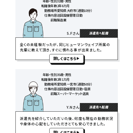
年齢・性別
32歳・男性
転籍後年数
2年6カ月
勤務場所
愛知県 大府市（通勤10分）
仕事内容
巡回設備管理 日勤
前職
製造業
S.Fさん
派遣先へ転籍
全くの未経験だったが、同じヒューマンウェイブ所属の
先輩に教えて頂き、すぐに慣れる事が出来ました。
詳しくはこちら
年齢・性別
35歳・男性
転籍後年数
2年1カ月
勤務場所
愛知県 一宮市（通勤50分）
仕事内容
巡回設備管理 日勤・宿直
前職
スーパーマーケット店員
Y.Nさん
派遣先へ転籍
派遣先を紹介していただいた後、何度も現在の勤務状況
や身体の心配をしていただきとても安心できました。
詳しくはこちら