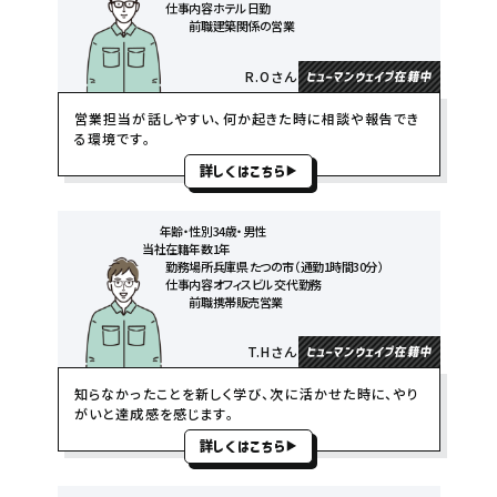
仕事内容
ホテル 日勤
前職
建築関係の営業
R.Oさん
ヒューマンウェイブ在籍中
営業担当が話しやすい、何か起きた時に相談や報告でき
る環境です。
詳しくはこちら
年齢・性別
34歳・男性
当社在籍年数
1年
勤務場所
兵庫県 たつの市（通勤1時間30分）
仕事内容
オフィスビル 交代勤務
前職
携帯販売営業
T.Hさん
ヒューマンウェイブ在籍中
知らなかったことを新しく学び、次に活かせた時に、やり
がいと達成感を感じます。
詳しくはこちら