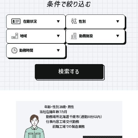
条件で絞り込む
在籍状況
性別
地域
勤務施設
勤務時間
検索する
年齢・性別
28歳・男性
当社在籍年数
7カ月
勤務場所
北海道 千歳市（通勤30分以内）
仕事内容
工場 交代勤務
前職
工場での製造業務