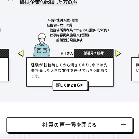
優良企業へ転籍した方の声
年齢・性別
39歳・男性
転籍後年数
10カ月
）
勤務場所
青森県 つがる市（通勤60分以内）
仕事内容
商業施設 交代勤務
前職
消防設備点検
K.Iさん
派遣先へ転籍
内
経験が転籍時してから活きており、今では先
輩社員より大きな案件を任せてもらう事あり
ます。
詳しくはこちら
社員の声一覧を閉じる