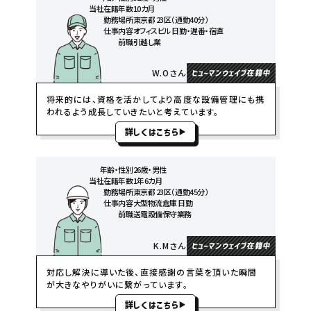
当社在籍年数
10カ月
勤務場所
東京都 23区（通勤40分）
仕事内容
オフィスビル 日勤・遅番・宿直
前職
引越し業
W.Oさん
ヒューマンウェイブ在籍中
将来的には、資格を活かしてより高度な設備管理にも携
われるよう成長していきたいと考えています。
詳しくはこちら
年齢・性別
26歳・男性
当社在籍年数
1年6カ月
勤務場所
東京都 23区（通勤45分）
仕事内容
大型物流倉庫 日勤
前職
送電設備保守業務
K.Mさん
ヒューマンウェイブ在籍中
対応し解決に導いた後、直接感謝の言葉を頂いた瞬間
が大きなやりがいに繋がっています。
詳しくはこちら