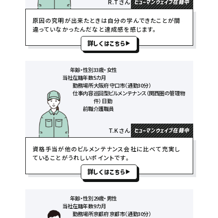
R.Tさん
ヒューマンウェイブ在籍中
原因の究明が出来たときは自分の学んできたことが間
違っていなかったんだなと達成感を感じます。
詳しくはこちら
年齢・性別
33歳・女性
当社在籍年数
5カ月
勤務場所
大阪府 守口市（通勤30分）
仕事内容
巡回型ビルメンテナンス（関西圏の管理物
件） 日勤
前職
介護職員
T.Kさん
ヒューマンウェイブ在籍中
資格手当が他のビルメンテナンス会社に比べて充実し
ていることがうれしいポイントです。
詳しくはこちら
年齢・性別
29歳・男性
当社在籍年数
9カ月
勤務場所
京都府 京都市（通勤30分）