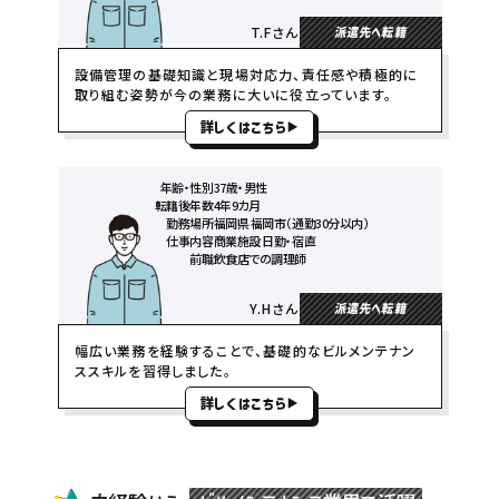
T.Fさん
派遣先へ転籍
設備管理の基礎知識と現場対応力、責任感や積極的に
取り組む姿勢が今の業務に大いに役立っています。
詳しくはこちら
年齢・性別
37歳・男性
転籍後年数
4年9カ月
勤務場所
福岡県 福岡市（通勤30分以内）
仕事内容
商業施設 日勤・宿直
前職
飲食店での調理師
Y.Hさん
派遣先へ転籍
幅広い業務を経験することで、基礎的なビルメンテナン
ススキルを習得しました。
詳しくはこちら