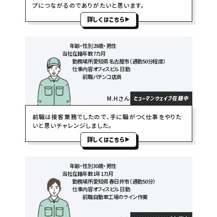
プにつながるのでありがたいと思います。
詳しくはこちら
年齢・性別
29歳・男性
当社在籍年数
7カ月
勤務場所
愛知県 名古屋市（通勤50分程度）
仕事内容
オフィスビル 日勤
前職
パチンコ店員
M.Hさん
ヒューマンウェイブ在籍中
前職は接客業務でしたので、手に職がつく仕事をやりた
いと思いチャレンジしました。
詳しくはこちら
年齢・性別
30歳・男性
当社在籍年数
1年1カ月
勤務場所
愛知県 春日井市（通勤50分）
仕事内容
オフィスビル 日勤
前職
自動車工場のライン作業