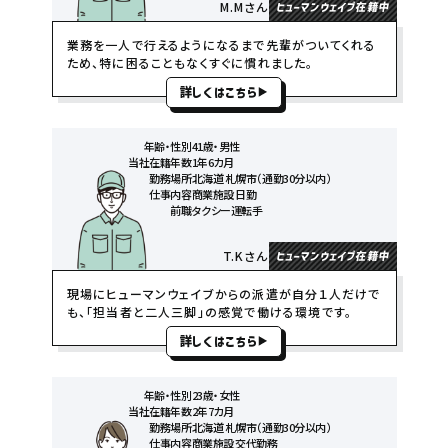
M.Mさん
ヒューマンウェイブ在籍中
業務を一人で行えるようになるまで先輩がついてくれる
ため、特に困ることもなくすぐに慣れました。
詳しくはこちら
年齢・性別
41歳・男性
当社在籍年数
1年6カ月
勤務場所
北海道 札幌市（通勤30分以内）
仕事内容
商業施設 日勤
前職
タクシー運転手
T.Kさん
ヒューマンウェイブ在籍中
現場にヒューマンウェイブからの派遣が自分１人だけで
も、「担当者と二人三脚」の感覚で働ける環境です。
詳しくはこちら
年齢・性別
23歳・女性
当社在籍年数
2年7カ月
勤務場所
北海道 札幌市（通勤30分以内）
仕事内容
商業施設 交代勤務