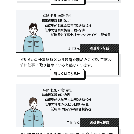
年齢・性別
49歳・男性
転籍後年数
1年10カ月
勤務場所
兵庫県 西宮市（通勤45分）
仕事内容
商業施設 日勤・宿直
前職
電気工事士、トラックドライバー、警備員
J.Iさん
派遣先へ転籍
ビルメンの仕事経験という段階を踏めたことで、戸惑わ
ずに仕事に取り組めていると感じています。
詳しくはこちら
年齢・性別
27歳・男性
転籍後年数
1年2カ月
勤務場所
大阪府 大阪市（通勤40分）
仕事内容
オフィスビル 日勤・宿直
前職
車(内装品)の設計技術者
T.Kさん
派遣先へ転籍
最初は戸惑うことも多かったですが、先輩方に丁寧に教