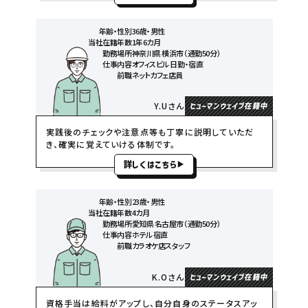
年齢・性別
36歳・男性
当社在籍年数
1年6カ月
勤務場所
神奈川県 横浜市（通勤50分）
仕事内容
オフィスビル 日勤・宿直
前職
ネットカフェ店員
Y.Uさん
ヒューマンウェイブ在籍中
実践後のチェックや注意点等も丁寧に説明していただ
き、確実に覚えていける体制です。
詳しくはこちら
年齢・性別
23歳・男性
当社在籍年数
4カ月
勤務場所
愛知県 名古屋市（通勤50分）
仕事内容
ホテル 宿直
前職
カラオケ店スタッフ
K.Oさん
ヒューマンウェイブ在籍中
資格手当は給料がアップし、自分自身のステータスアッ