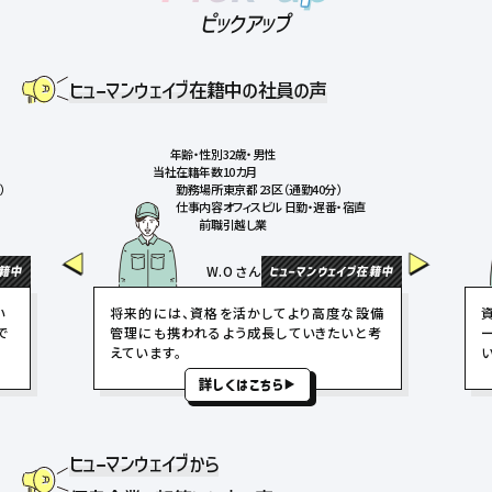
ピックアップ
ヒューマンウェイブ在籍中の社員の声
年齢・性別
32歳・男性
当社在籍年数
10カ月
）
勤務場所
東京都 23区（通勤40分）
仕事内容
オフィスビル 日勤・遅番・宿直
前職
引越し業
W.Oさん
在籍中
ヒューマンウェイブ在籍中
い
将来的には、資格を活かしてより高度な設備
で
管理にも携われるよう成長していきたいと考
えています。
詳しくはこちら
ヒューマンウェイブから