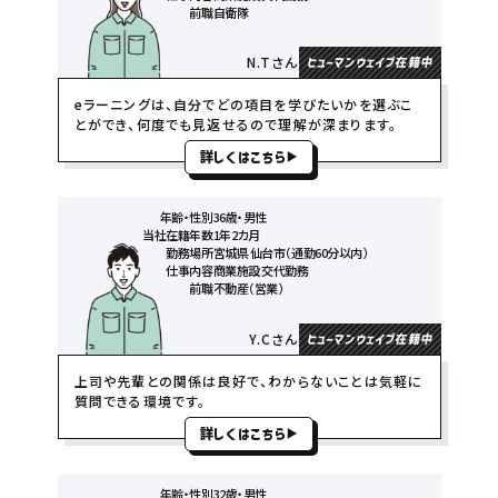
前職
自衛隊
N.Tさん
ヒューマンウェイブ在籍中
eラーニングは、自分でどの項目を学びたいかを選ぶこ
とができ、何度でも見返せるので理解が深まります。
詳しくはこちら
年齢・性別
36歳・男性
当社在籍年数
1年2カ月
勤務場所
宮城県 仙台市（通勤60分以内）
仕事内容
商業施設 交代勤務
前職
不動産（営業）
Y.Cさん
ヒューマンウェイブ在籍中
上司や先輩との関係は良好で、わからないことは気軽に
質問できる環境です。
詳しくはこちら
年齢・性別
32歳・男性