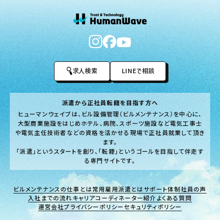
求人検索
LINEで相談
派遣から正社員転籍を目指す方へ
ヒューマンウェイブは、ビル設備管理（ビルメンテナンス）を中心に、
大型商業施設をはじめホテル、病院、スポーツ施設など電気工事士
や電気主任技術者などの資格を活かせる現場で正社員就業して頂き
ます。
「派遣」というスタートを創り、「転籍」というゴールを目指して伴走す
る専門サイトです。
ビルメンテナンスの仕事とは
常用雇用派遣とは
サポート体制
社員の声
入社までの流れ
キャリアコーディネーター紹介
よくある質問
運営会社
プライバシーポリシー
セキュリティポリシー