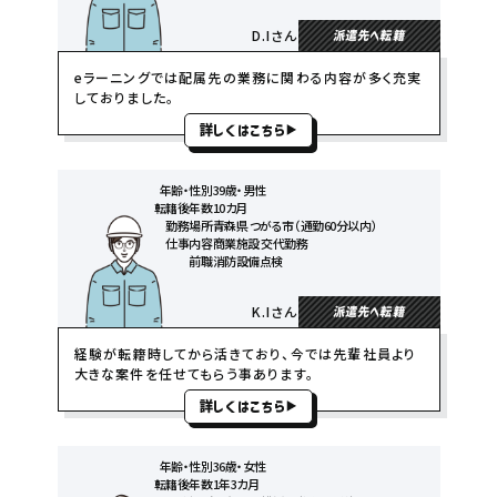
D.Iさん
派遣先へ転籍
eラーニングでは配属先の業務に関わる内容が多く充実
しておりました。
詳しくはこちら
年齢・性別
39歳・男性
転籍後年数
10カ月
勤務場所
青森県 つがる市（通勤60分以内）
仕事内容
商業施設 交代勤務
前職
消防設備点検
K.Iさん
派遣先へ転籍
経験が転籍時してから活きており、今では先輩社員より
大きな案件を任せてもらう事あります。
詳しくはこちら
年齢・性別
36歳・女性
転籍後年数
1年3カ月