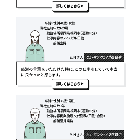
詳しくはこちら
年齢・性別
41歳・女性
当社在籍年数
6カ月
勤務場所
福岡県 福岡市（通勤30分）
仕事内容
オフィスビル 日勤
前職
主婦
E.Nさん
ヒューマンウェイブ在籍中
感謝の言葉をいただけた時に、この仕事をしていて本当
に良かったと感じます。
詳しくはこちら
年齢・性別
36歳・男性
当社在籍年数
2年
勤務場所
福岡県 福岡市（通勤30分）
仕事内容
商業施設 交代勤務（日勤・夜勤）
前職
清掃業務
Y.Nさん
ヒューマンウェイブ在籍中