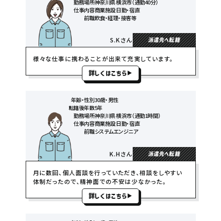
勤務場所
神奈川県 横浜市（通勤40分）
仕事内容
商業施設 日勤・宿直
前職
飲食・経理・接客等
S.Kさん
派遣先へ転籍
様々な仕事に携わることが出来て充実しています。
詳しくはこちら
年齢・性別
30歳・男性
転籍後年数
5年
勤務場所
神奈川県 横浜市（通勤1時間）
仕事内容
商業施設 日勤・宿直
前職
システムエンジニア
K.Hさん
派遣先へ転籍
月に数回、個人面談を行っていただき、相談をしやすい
体制だったので、精神面での不安は少なかった。
詳しくはこちら