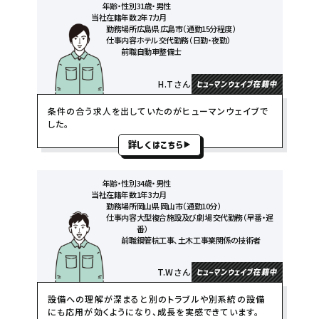
年齢・性別
31歳・男性
当社在籍年数
2年7カ月
勤務場所
広島県 広島市（通勤15分程度）
仕事内容
ホテル 交代勤務（日勤・夜勤）
前職
自動車整備士
H.Tさん
ヒューマンウェイブ在籍中
条件の合う求人を出していたのがヒューマンウェイブで
した。
詳しくはこちら
年齢・性別
34歳・男性
当社在籍年数
1年3カ月
勤務場所
岡山県 岡山市（通勤10分）
仕事内容
大型複合施設及び劇場 交代勤務（早番・遅
番）
前職
鋼管杭工事、土木工事業関係の技術者
T.Wさん
ヒューマンウェイブ在籍中
設備への理解が深まると別のトラブルや別系統の設備
にも応用が効くようになり、成長を実感できています。