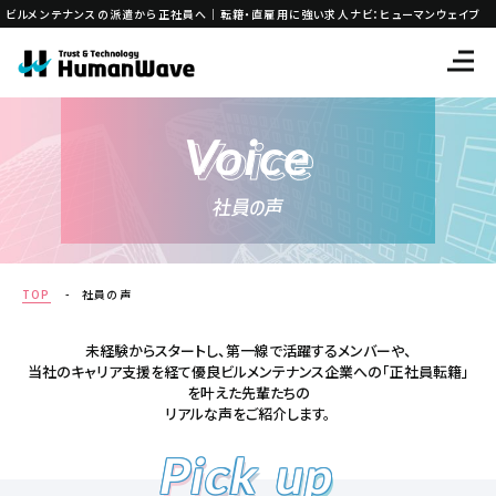
ビルメンテナンスの派遣から正社員へ｜転籍・直雇用に強い求人ナビ：ヒューマンウェイブ
Voice
Voice
社員の声
TOP
社員の声
未経験からスタートし、第一線で活躍するメンバーや、
当社のキャリア支援を経て優良ビルメンテナンス企業への「正社員転籍」
を叶えた先輩たちの
リアルな声をご紹介します。
Pick
up
Pick
up